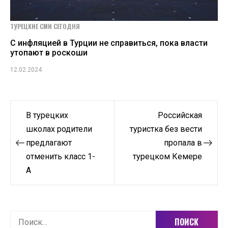
ТУРЕЦКИЕ СМИ СЕГОДНЯ
C инфляцией в Турции не справиться, пока власти
утопают в роскоши
12.02.2024
Навигация
В турецких
Российская
по
школах родители
туристка без вести
предлагают
пропала в
записям
отменить класс 1-
турецком Кемере
А
Найти: