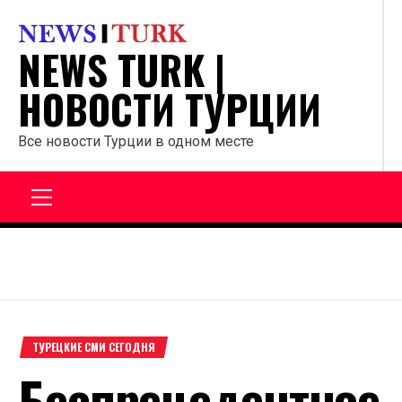
Перейти
к
NEWS TURK |
содержанию
НОВОСТИ ТУРЦИИ
Все новости Турции в одном месте
Главное
меню
ТУРЕЦКИЕ СМИ СЕГОДНЯ
Беспрецедентное