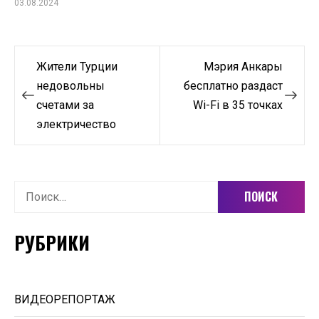
03.08.2024
Навигация
Жители Турции
Мэрия Анкары
по
недовольны
бесплатно раздаст
счетами за
Wi-Fi в 35 точках
записям
электричество
Найти:
РУБРИКИ
ВИДЕОРЕПОРТАЖ