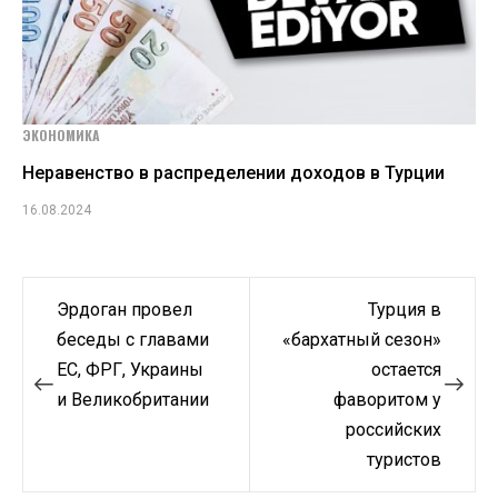
ЭКОНОМИКА
Неравенство в распределении доходов в Турции
16.08.2024
Навигация
Эрдоган провел
Турция в
по
беседы с главами
«бархатный сезон»
ЕС, ФРГ, Украины
остается
записям
и Великобритании
фаворитом у
российских
туристов