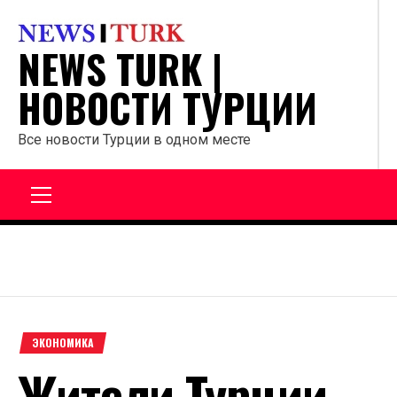
Перейти
к
NEWS TURK |
содержанию
НОВОСТИ ТУРЦИИ
Все новости Турции в одном месте
Главное
меню
ЭКОНОМИКА
Жители Турции