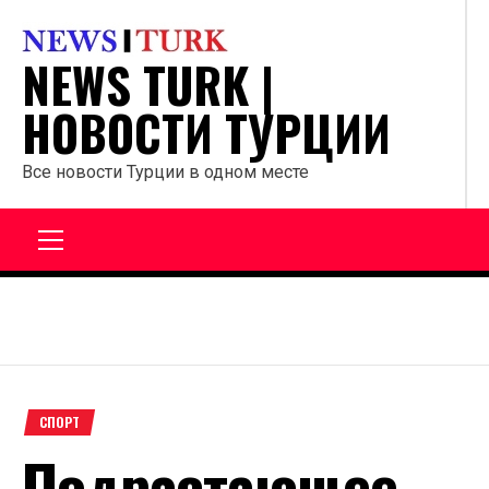
Перейти
к
NEWS TURK |
содержанию
НОВОСТИ ТУРЦИИ
Все новости Турции в одном месте
Главное
меню
СПОРТ
Подрастающее