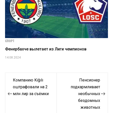
СПОРТ
Фенербахче вылетает из Лиги чемпионов
14.08.2024
Навигация
Компанию Kiğılı
Пенсионер
по
оштрафовали на 2
подкармливает
млн лир за съёмки
необычных
записям
бездомных
животных