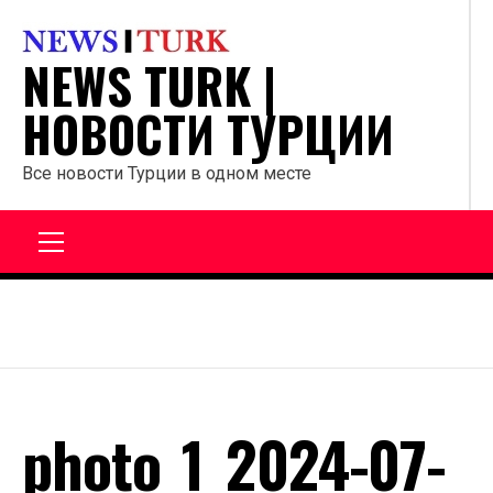
Перейти
к
NEWS TURK |
содержанию
НОВОСТИ ТУРЦИИ
Все новости Турции в одном месте
Главное
меню
photo_1_2024-07-