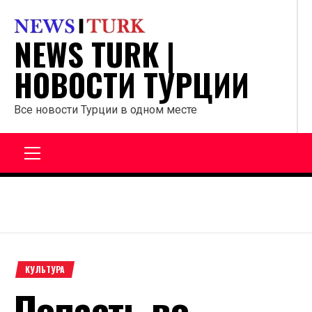
Перейти
к
NEWS TURK |
содержанию
НОВОСТИ ТУРЦИИ
Все новости Турции в одном месте
Главное
меню
КУЛЬТУРА
Попасть во