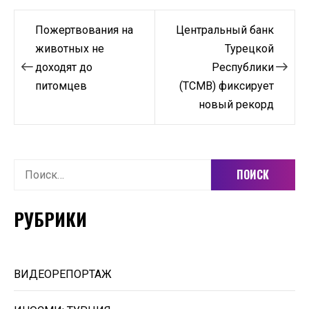
Навигация
Пожертвования на
Центральный банк
по
животных не
Турецкой
доходят до
Республики
записям
питомцев
(TCMB) фиксирует
новый рекорд
Найти:
РУБРИКИ
ВИДЕОРЕПОРТАЖ