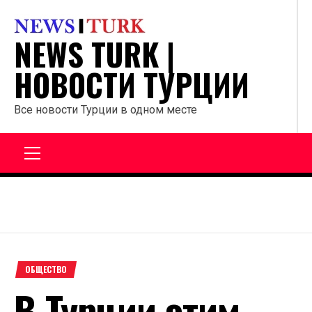
Перейти
к
NEWS TURK |
содержанию
НОВОСТИ ТУРЦИИ
Все новости Турции в одном месте
Главное
меню
ОБЩЕСТВО
В Турции этим