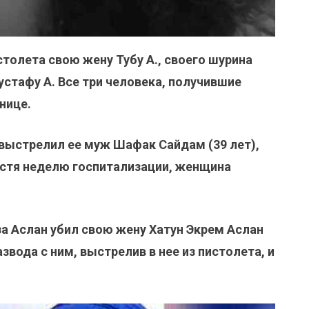
толета свою жену Тубу А., своего шурина
устафу А. Все три человека, получившие
нице.
 выстрелил ее муж Шафак Сайдам (39 лет),
устя неделю госпитализации, женщина
за Аслан убил свою жену Хатун Экрем Аслан
азвода с ним, выстрелив в нее из пистолета, и