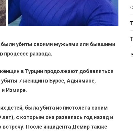
ии были убиты своими мужьями или бывшими
в процессе развода.
 женщин в Турции продолжают добавляться
и убиты 7 женщин в Бурсе, Адыямане,
 и Измире.
оих детей, была убита из пистолета своим
ет), с которым она развелась год назад и
ю встречу. После инцидента Демир также