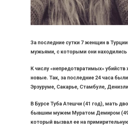
За последние сутки 7 женщин в Турц
мужьями, с которыми они находились 
К числу «непредотвратимых» убийств
новые. Так, за последние 24 часа был
Эрзуруме, Сакарье, Стамбуле, Денизли
В Бурсе Туба Атешчи (41 год), мать дв
бывшим мужем Муратом Демиром (49 л
который вызвал ее на примирительну