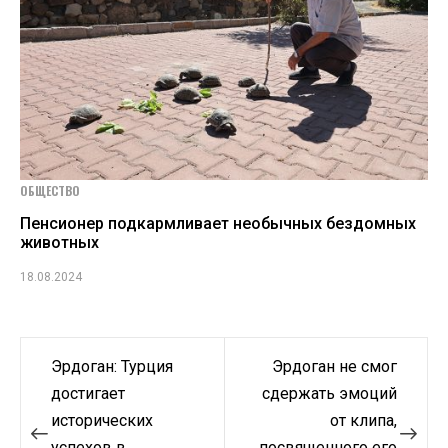
ОБЩЕСТВО
Пенсионер подкармливает необычных бездомных
животных
18.08.2024
Навигация
Эрдоган: Турция
Эрдоган не смог
по
достигает
сдержать эмоций
исторических
от клипа,
записям
успехов в
посвященного его