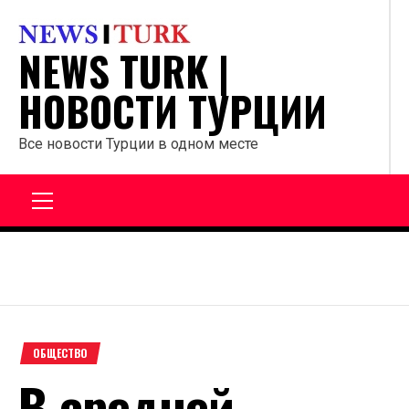
Перейти
к
NEWS TURK |
содержанию
НОВОСТИ ТУРЦИИ
Все новости Турции в одном месте
Главное
меню
ОБЩЕСТВО
В средней