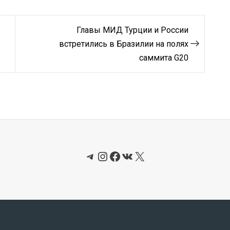
Главы МИД Турции и России
встретились в Бразилии на полях
саммита G20
Telegram
Instagram
Facebook
ВКонтакте
X