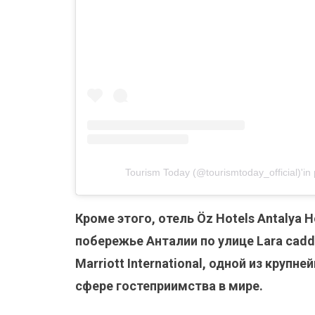
Tourism Today (@tourismtoday_official)'in p
Кроме этого, отель Öz Hotels Antalya H
побережье Анталии по улице Lara cadd
Marriott International, одной из круп
сфере гостеприимства в мире.