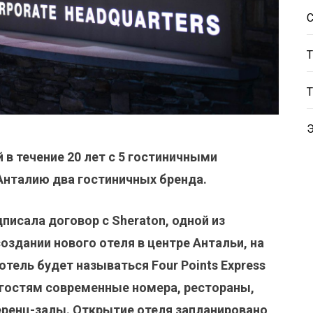
 в течение 20 лет с 5 гостиничными
 Анталию два гостиничных бренда.
писала договор с Sheraton, одной из
создании нового отеля в центре Антальи, на
тель будет называться Four Points Express
м гостям современные номера, рестораны,
ференц-залы. Открытие отеля запланировано