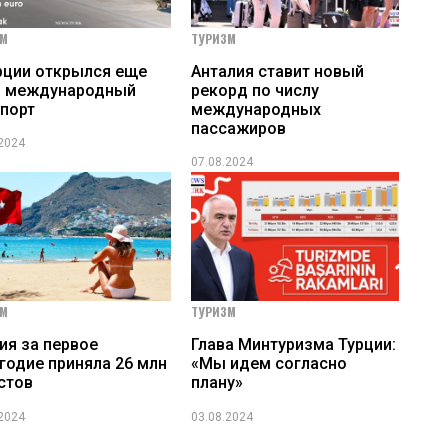
ЗМ
ТУРИЗМ
рции открылся еще
Анталия ставит новый
н международный
рекорд по числу
порт
международных
пассажиров
.2024
07.08.2024
ЗМ
ТУРИЗМ
ия за первое
Глава Минтуризма Турции:
годие приняла 26 млн
«Мы идем согласно
стов
плану»
.2024
03.08.2024