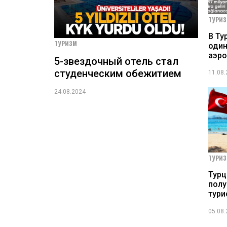
ТУРИ
В Ту
ТУРИЗМ
оди
аэро
5-звездочный отель стал
студенческим обежитием
11.08
24.08.2024
ТУРИ
Турц
полу
тури
05.08