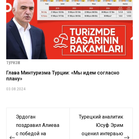
ТУРИЗМ
Глава Минтуризма Турции: «Мы идем согласно
плану»
03.08.2024
Навигация
Эрдоган
Турецкий аналитик
по
поздравил Алиева
Юсуф Эрим
с победой на
оценил интервью
записям