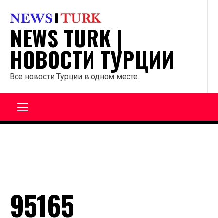
Перейти
к
NEWS TURK |
содержанию
НОВОСТИ ТУРЦИИ
Все новости Турции в одном месте
Главное
меню
95165