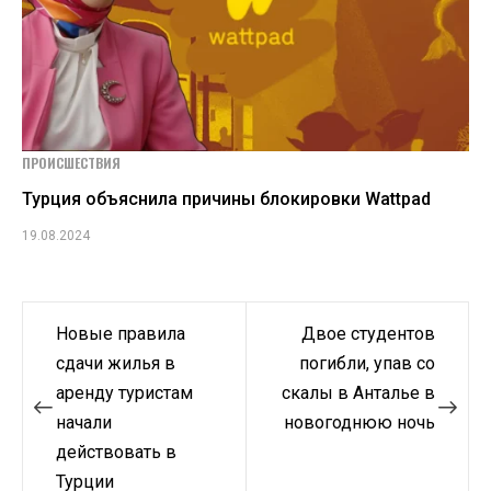
ПРОИСШЕСТВИЯ
Турция объяснила причины блокировки Wattpad
19.08.2024
Навигация
Новые правила
Двое студентов
по
сдачи жилья в
погибли, упав со
аренду туристам
скалы в Анталье в
записям
начали
новогоднюю ночь
действовать в
Турции