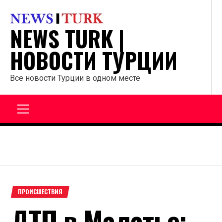
Перейти
к
NEWS TURK |
содержанию
НОВОСТИ ТУРЦИИ
Все новости Турции в одном месте
Главное
меню
ПРОИСШЕСТВИЯ
ДТП в Малатье: