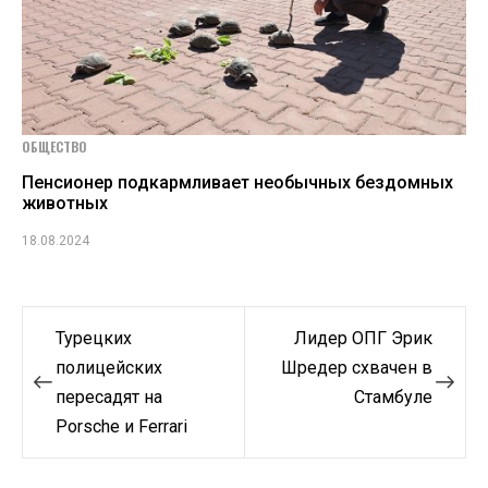
ОБЩЕСТВО
Пенсионер подкармливает необычных бездомных
животных
18.08.2024
Навигация
Турецких
Лидер ОПГ Эрик
по
полицейских
Шредер схвачен в
пересадят на
Стамбуле
записям
Porsche и Ferrari