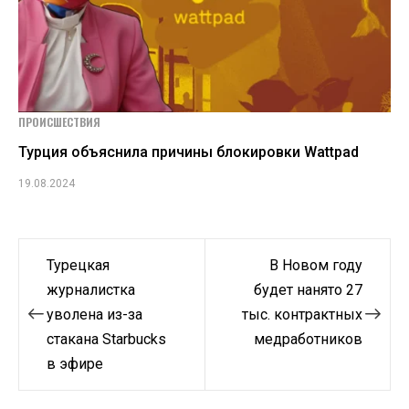
ПРОИСШЕСТВИЯ
Турция объяснила причины блокировки Wattpad
19.08.2024
Навигация
Турецкая
В Новом году
по
журналистка
будет нанято 27
уволена из-за
тыс. контрактных
записям
стакана Starbucks
медработников
в эфире