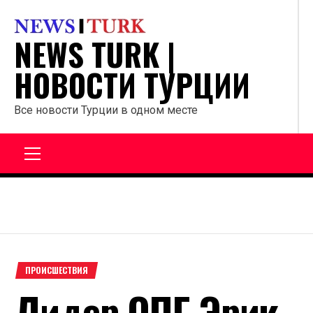
Перейти
к
NEWS TURK |
содержанию
НОВОСТИ ТУРЦИИ
Все новости Турции в одном месте
Главное
меню
ПРОИСШЕСТВИЯ
Лидер ОПГ Эрик