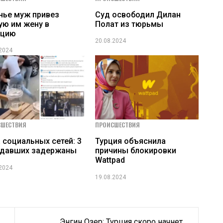
нье муж привез
Суд освободил Дилан
ую им жену в
Полат из тюрьмы
ицию
20.08.2024
.2024
СШЕСТВИЯ
ПРОИСШЕСТВИЯ
 социальных сетей: 3
Турция объяснила
адавших задержаны
причины блокировки
Wattpad
.2024
19.08.2024
Энгин Озер: Турция скоро начнет