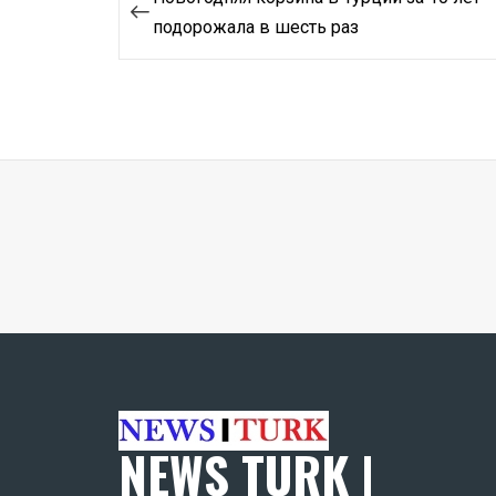
по
подорожала в шесть раз
записям
NEWS TURK |