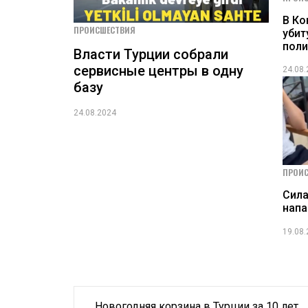
В Ко
ПРОИСШЕСТВИЯ
убит
пол
Власти Турции собрали
сервисные центры в одну
24.08
базу
24.08.2024
ПРОИ
Сила
нап
19.08
Навигация
Новогодняя корзина в Турции за 10 лет