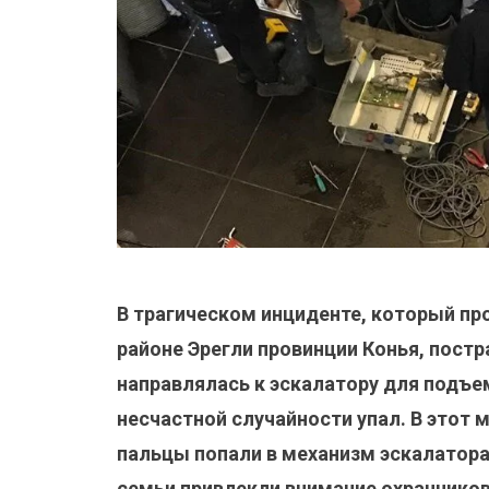
В трагическом инциденте, который пр
районе Эрегли провинции Конья, постр
направлялась к эскалатору для подъем
несчастной случайности упал. В этот
пальцы попали в механизм эскалатора 
семьи привлекли внимание охранников