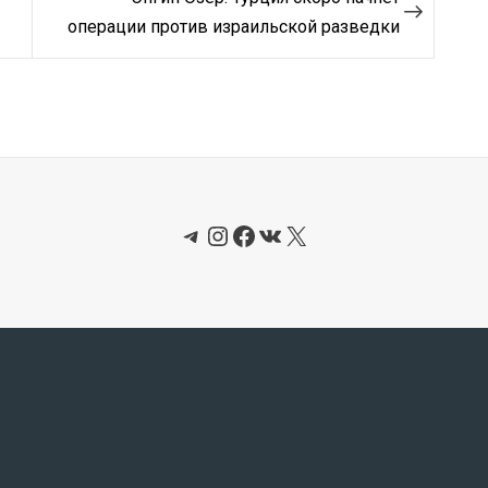
операции против израильской разведки
Telegram
Instagram
Facebook
ВКонтакте
X