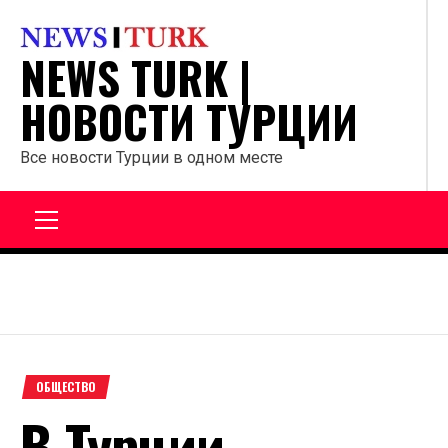
Перейти
к
NEWS TURK |
содержанию
НОВОСТИ ТУРЦИИ
Все новости Турции в одном месте
Главное
меню
ОБЩЕСТВО
В Турции