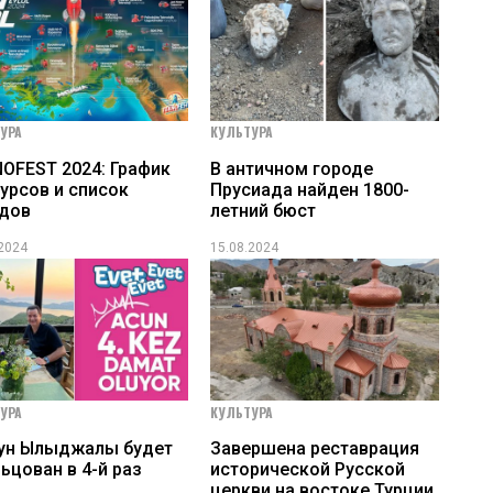
УРА
КУЛЬТУРА
OFEST 2024: График
В античном городе
урсов и список
Прусиада найден 1800-
одов
летний бюст
.2024
15.08.2024
УРА
КУЛЬТУРА
ун Ылыджалы будет
Завершена реставрация
ьцован в 4-й раз
исторической Русской
церкви на востоке Турции