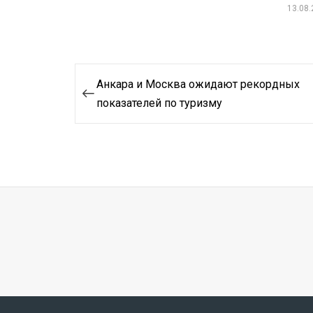
13.08
Навигация
Анкара и Москва ожидают рекордных
по
показателей по туризму
записям