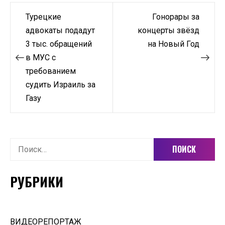
Навигация
Турецкие
Гонорары за
по
адвокаты подадут
концерты звёзд
3 тыс. обращений
на Новый Год
записям
в МУС с
требованием
судить Израиль за
Газу
Найти:
РУБРИКИ
ВИДЕОРЕПОРТАЖ