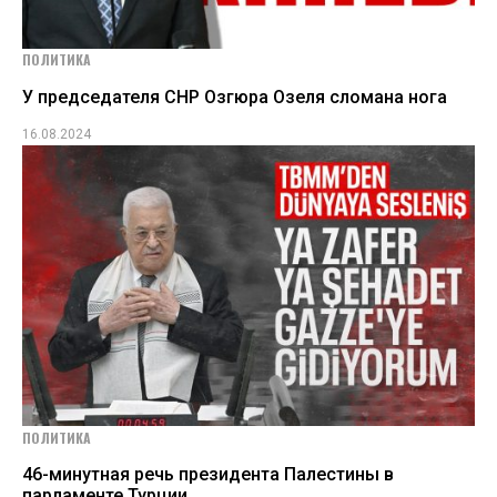
ПОЛИТИКА
У председателя СНР Озгюра Озеля сломана нога
16.08.2024
ПОЛИТИКА
46-минутная речь президента Палестины в
парламенте Турции