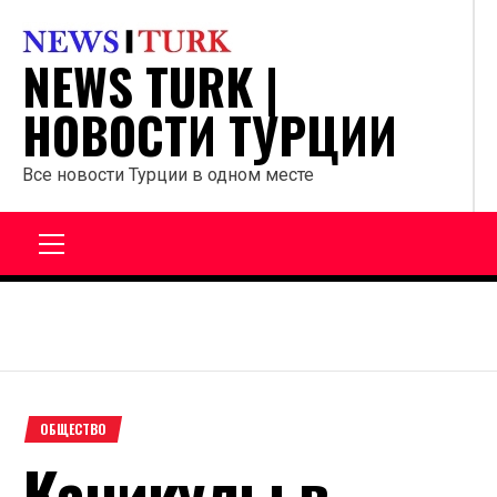
Перейти
к
NEWS TURK |
содержанию
НОВОСТИ ТУРЦИИ
Все новости Турции в одном месте
Главное
меню
ОБЩЕСТВО
Каникулы в