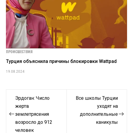
ПРОИСШЕСТВИЯ
Турция объяснила причины блокировки Wattpad
19.08.2024
Навигация
Эрдоган: Число
Все школы Турции
по
жертв
уходят на
землетрясения
дополнительные
записям
возросло до 912
каникулы
человек