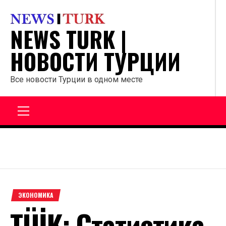
Перейти
к
NEWS TURK |
содержанию
НОВОСТИ ТУРЦИИ
Все новости Турции в одном месте
Главное
меню
ЭКОНОМИКА
TÜİK: Статистика