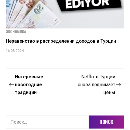
ЭКОНОМИКА
Неравенство в распределении доходов в Турции
16.08.2024
Навигация
Интересные
Netflix в Турции
по
новогодние
снова поднимает
традиции
цены
записям
Найти: