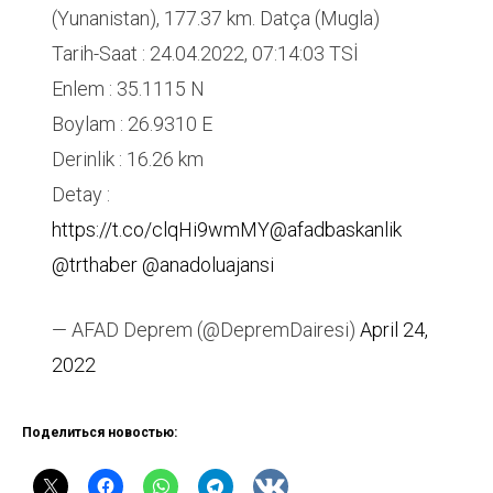
(Yunanistan), 177.37 km. Datça (Mugla)
Tarih-Saat : 24.04.2022, 07:14:03 TSİ
Enlem : 35.1115 N
Boylam : 26.9310 E
Derinlik : 16.26 km
Detay :
https://t.co/clqHi9wmMY
@afadbaskanlik
@trthaber
@anadoluajansi
— AFAD Deprem (@DepremDairesi)
April 24,
2022
Поделиться новостью: