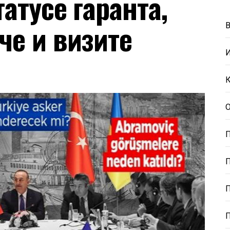
татусе гаранта,
че и визите