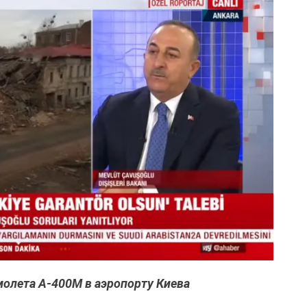
молета А-400М в аэропорту Киева