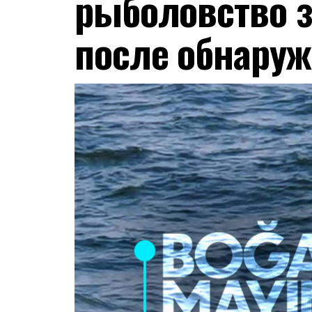
рыболовство 
после обнару