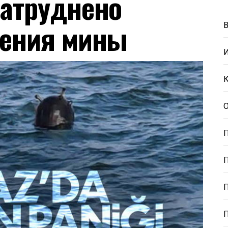
затруднено
жения мины