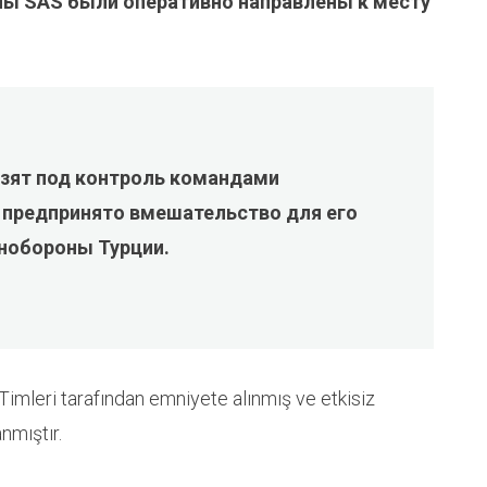
ны SAS были оперативно направлены к месту
взят под контроль командами
 предпринято вмешательство для его
нобороны Турции.
mleri tarafından emniyete alınmış ve etkisiz
nmıştır.