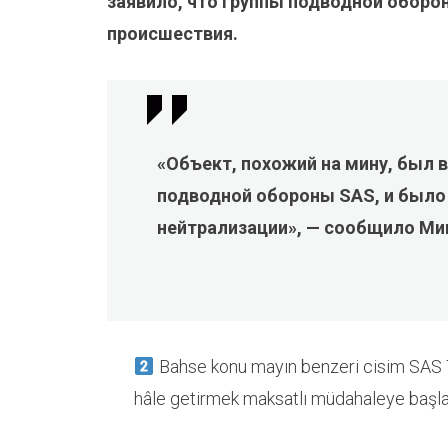
заявило, что группы подводной оборо
происшествия.
«Объект, похожий на мину, был 
подводной обороны SAS, и было
нейтрализации», — сообщило Ми
Bahse konu mayın benzeri cisim SAS Ti
hâle getirmek maksatlı müdahaleye başla