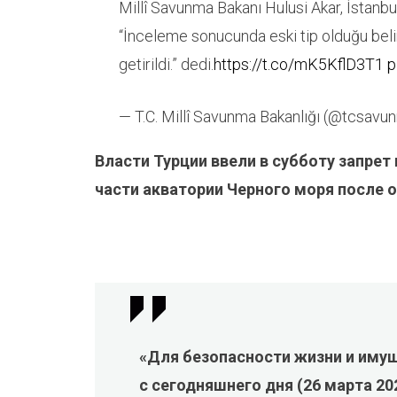
Millî Savunma Bakanı Hulusi Akar, İstanbul
“İnceleme sonucunda eski tip olduğu beli
getirildi.” dedi.
https://t.co/mK5KflD3T1
p
— T.C. Millî Savunma Bakanlığı (@tcsav
Власти Турции ввели в субботу запрет
части акватории Черного моря после 
«Для безопасности жизни и иму
с сегодняшнего дня (26 марта 2