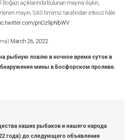
 Boğazı açıklarında bulunan mayına ilişkin,
rlenen mayın, SAS timimiz tarafından etkisiz hâle
ic.twitter.com/pnOz9pNbWV
unma)
March 26, 2022
 на рыбную ловлю в ночное время суток в
обнаружения мины в Босфорском проливе.
щества наших рыбаков и нашего народа
022 года) до следующего объявления