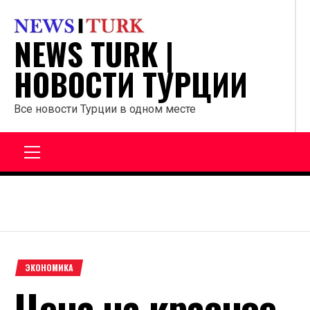
Перейти
к
NEWS TURK |
содержанию
НОВОСТИ ТУРЦИИ
Все новости Турции в одном месте
Главное
меню
ЭКОНОМИКА
Цена на красное