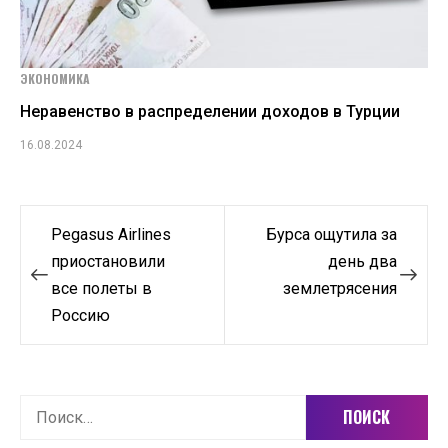
ЭКОНОМИКА
Неравенство в распределении доходов в Турции
16.08.2024
Навигация
Pegasus Airlines
Бурса ощутила за
по
приостановили
день два
все полеты в
землетрясения
записям
Россию
Найти: