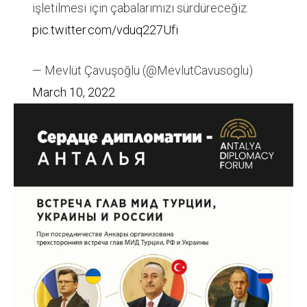
işletilmesi için çabalarımızı sürdüreceğiz.
pic.twitter.com/vduq227Ufi
— Mevlüt Çavuşoğlu (@MevlutCavusoglu)
March 10, 2022