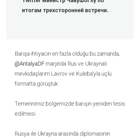
Twitter министр Чавушоглу по
итогам трехсторонней встречи.
Barışa ihtiyacın en fazla olduğu bu zamanda,
@AntalyaDF
marjında Rus ve Ukraynalı
mevkidaşlarım Lavrov ve Kuleba’yla üçlü
formatta görüştük.
Temennimiz bölgemizde barışın yeniden tesis
edilmesi.
Rusya ile Ukrayna arasında diplomasinin