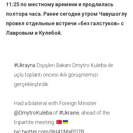
11:25 по местному времени и продлилась
полтора часа. Ранее сегодня утром Чавушоглу
провел отдельные встречи «без галстуков» с
Лавровым и Кулебой.
#Ukrayna
Dışişleri Bakanı Dmytro Kuleba ile
üçlü toplantı öncesi ikili görüşmemizi
gerçekleştirdik.
Had a bilateral with Foreign Minister
@DmytroKuleba
of
#Ukraine
, ahead of the
tripartite meeting.
pic.twitter.com/9H41MaPD7B