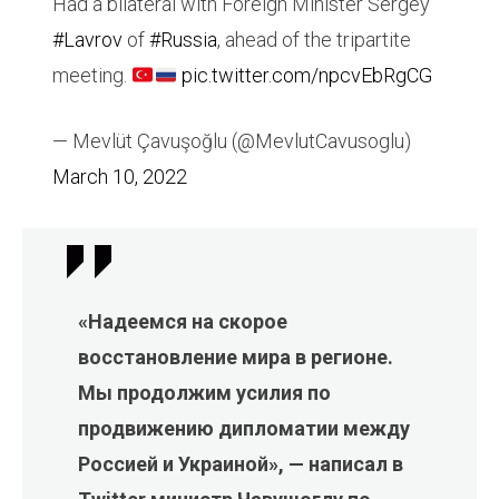
Had a bilateral with Foreign Minister Sergey
#Lavrov
of
#Russia
, ahead of the tripartite
meeting.
pic.twitter.com/npcvEbRgCG
— Mevlüt Çavuşoğlu (@MevlutCavusoglu)
March 10, 2022
«Надеемся на скорое
восстановление мира в регионе.
Мы продолжим усилия по
продвижению дипломатии между
Россией и Украиной», — написал в