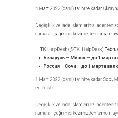
4 Mart 2022 (dahil) tarihine kadar Ukrayna ç
Değişiklik ve iade işlemlerinizi acenten
numaralı çağrı merkezimizden tamamlayab
— TK HelpDesk (@TK_HelpDesk)
Februa
Беларусь — Минск — до 1 марта
Россия – Сочи – до 1 марта вк
1 Mart 2022 (dahil) tarihine kadar Soçi, Mi
edilmiştir.
Değişiklik ve iade işlemlerinizi acenten
numaralı çağrı merkezimizden tamamlayab