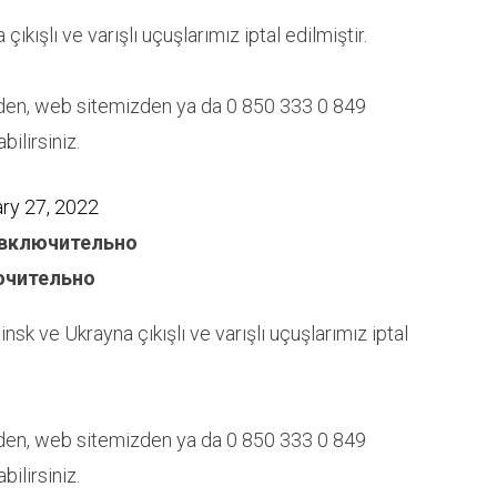
ıkışlı ve varışlı uçuşlarımız iptal edilmiştir.
izden, web sitemizden ya da 0 850 333 0 849
ilirsiniz.
ry 27, 2022
 включительно
лючительно
nsk ve Ukrayna çıkışlı ve varışlı uçuşlarımız iptal
izden, web sitemizden ya da 0 850 333 0 849
ilirsiniz.