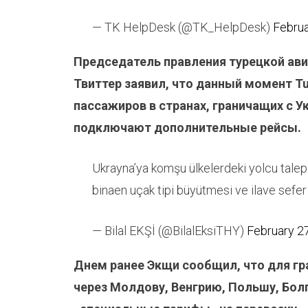
— TK HelpDesk (@TK_HelpDesk)
Februa
Председатель правления турецкой ав
Твиттер заявил, что данный момент Tu
пассажиров в странах, граничащих с 
подключают дополнительные рейсы.
Ukrayna’ya komşu ülkelerdeki yolcu taleple
binaen uçak tipi büyütmesi ve ilave sefer
— Bilal EKŞİ (@BilalEksiTHY)
February 2
Днем ранее Экщи сообщил, что для г
через Молдову, Венгрию, Польшу, Бол