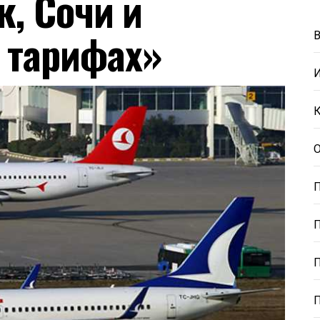
к, Сочи и
 тарифах»