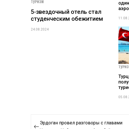
ТУРИЗМ
оди
аэро
5-звездочный отель стал
студенческим обежитием
11.08
24.08.2024
ТУРИ
Турц
полу
тури
05.08
Навигация
Эрдоган провел разговоры с главами