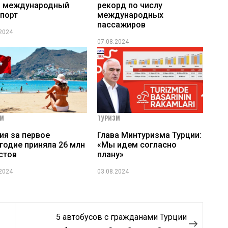
н международный
рекорд по числу
порт
международных
пассажиров
.2024
07.08.2024
ЗМ
ТУРИЗМ
ия за первое
Глава Минтуризма Турции:
годие приняла 26 млн
«Мы идем согласно
стов
плану»
.2024
03.08.2024
5 автобусов с гражданами Турции