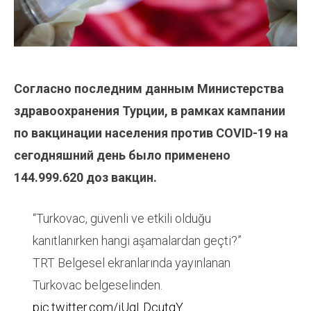
Согласно последним данным Министерства
здравоохранения Турции, в рамках кампании
по вакцинации населения против COVID-19 на
сегодняшний день было применено
144.999.620
доз вакцин.
“Turkovac, güvenli ve etkili olduğu
kanıtlanırken hangi aşamalardan geçti?”
TRT Belgesel ekranlarında yayınlanan
Turkovac belgeselinden.
pic.twitter.com/iUqLDcutqY