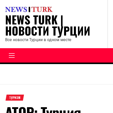
Перейти
к
NEWS TURK |
содержанию
НОВОСТИ ТУРЦИИ
Все новости Турции в одном месте
Главное
меню
ТУРИЗМ
АТОР: Турция –