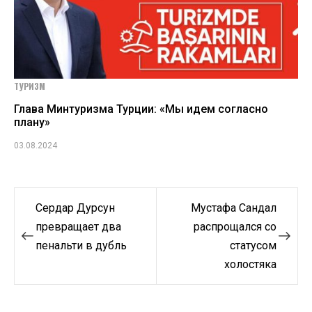
ТУРИЗМ
Глава Минтуризма Турции: «Мы идем согласно
плану»
03.08.2024
Навигация
Сердар Дурсун
Мустафа Сандал
по
превращает два
распрощался со
пенальти в дубль
статусом
записям
холостяка