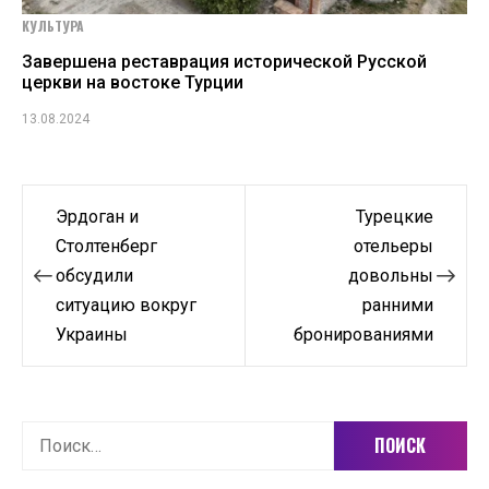
КУЛЬТУРА
Завершена реставрация исторической Русской
церкви на востоке Турции
13.08.2024
Навигация
Эрдоган и
Турецкие
по
Столтенберг
отельеры
обсудили
довольны
записям
ситуацию вокруг
ранними
Украины
бронированиями
Найти: