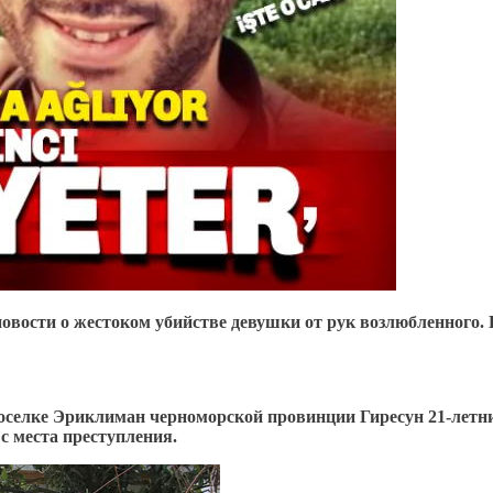
новости о жестоком убийстве девушки от рук возлюбленного.
оселке Эриклиман черноморской провинции Гиресун 21-летни
с места преступления.