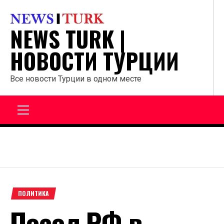
Перейти
к
NEWS TURK |
содержанию
НОВОСТИ ТУРЦИИ
Все новости Турции в одном месте
Главное
меню
ПОЛИТИКА
Посол РФ в