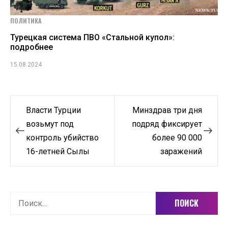
ПОЛИТИКА
Турецкая система ПВО «Стальной купол»:
подробнее
15.08.2024
Навигация
Власти Турции
Минздрав три дня
по
возьмут под
подряд фиксирует
контроль убийство
более 90 000
записям
16-летней Сылы
заражений
Найти: