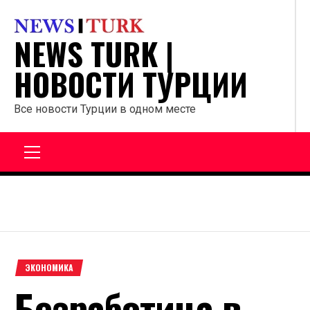
Перейти
к
NEWS TURK |
содержанию
НОВОСТИ ТУРЦИИ
Все новости Турции в одном месте
Главное
меню
ЭКОНОМИКА
Безработица в