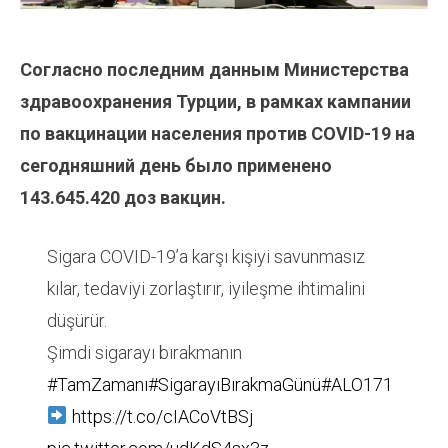
Согласно последним данным Министерства
здравоохранения Турции, в рамках кампании
по вакцинации населения против COVID-19 на
сегодняшний день было применено
143.645.420
доз вакцин.
Sigara COVID-19’a karşı kişiyi savunmasız
kılar, tedaviyi zorlaştırır, iyileşme ihtimalini
düşürür.
Şimdi sigarayı bırakmanın
#TamZamanı
#SigarayıBırakmaGünü
#ALO171
https://t.co/cIACoVtBSj