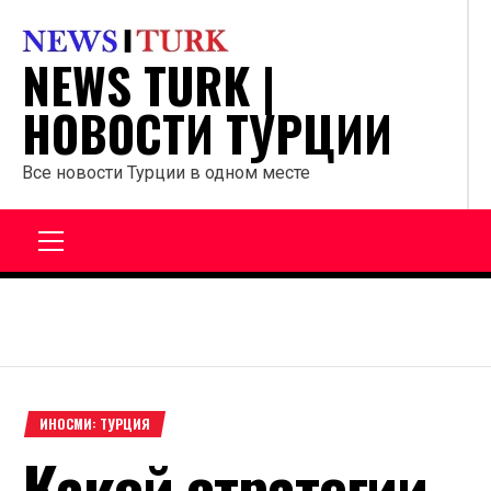
Перейти
к
NEWS TURK |
содержанию
НОВОСТИ ТУРЦИИ
Все новости Турции в одном месте
Главное
меню
ИНОСМИ: ТУРЦИЯ
Какой стратегии