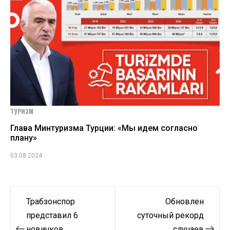
ТУРИЗМ
Глава Минтуризма Турции: «Мы идем согласно
плану»
03.08.2024
Навигация
Трабзонспор
Обновлен
по
представил 6
суточный рекорд
новичков
случаев