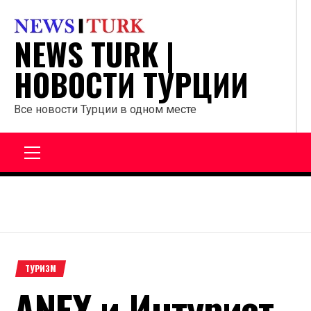
Перейти
к
NEWS TURK |
содержанию
НОВОСТИ ТУРЦИИ
Все новости Турции в одном месте
Главное
меню
ТУРИЗМ
ANEX и Интурист