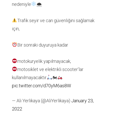
nedeniyle
🌨
Trafik seyir ve can güvenliğini sağlamak
için,
Bir sonraki duyuruya kadar
motokuryelik yapılmayacak,
motosiklet ve elektrikli scooter’lar
kullanılmayacaktır.
🏍
pic.twitter.com/d70yM6as8W
— Ali Yerlikaya (@AliYerlikaya)
January 23,
2022