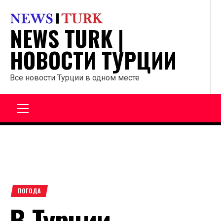
Перейти
к
NEWS TURK |
содержанию
НОВОСТИ ТУРЦИИ
Все новости Турции в одном месте
Главное
меню
ПОГОДА
В Турции