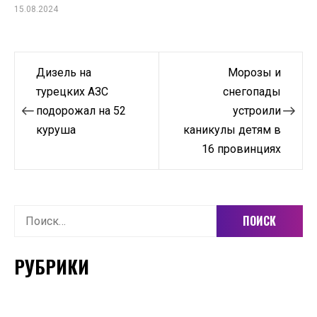
15.08.2024
Навигация
Дизель на
Морозы и
по
турецких АЗС
снегопады
подорожал на 52
устроили
записям
куруша
каникулы детям в
16 провинциях
Найти:
РУБРИКИ