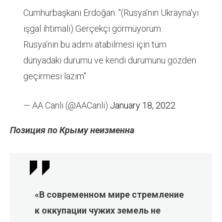
Cumhurbaşkanı Erdoğan: "(Rusya'nın Ukrayna'yı
işgal ihtimali) Gerçekçi görmüyorum.
Rusya’nın bu adımı atabilmesi için tüm
dünyadaki durumu ve kendi durumunu gözden
geçirmesi lazım"
— AA Canlı (@AACanli)
January 18, 2022
Позиция по Крыму неизменна
«В современном мире стремление
к оккупации чужих земель не