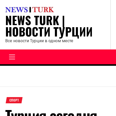
Перейти
к
NEWS TURK |
содержанию
НОВОСТИ ТУРЦИИ
Все новости Турции в одном месте
Главное
меню
СПОРТ
Турция сегодня