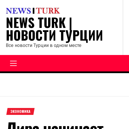
Перейти
к
NEWS TURK |
содержанию
НОВОСТИ ТУРЦИИ
Все новости Турции в одном месте
Главное
меню
ЭКОНОМИКА
Лира начинает