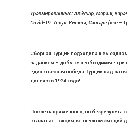
Травмированные: Акбунар, Мераш, Карам
Covid-19: Тосун, Килинч, Сангаре (все – 
Сборная Турции подходила к выездно
заданием – добыть необходимые три о
единственная победа Турции над лат
далекого 1924 года!
После напряжённого, но безрезультатн
стала настоящим всплеском эмоций д