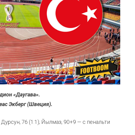
адион «Даугава».
еас Экберг (Швеция).
 Дурсун, 76 (1:1); Йылмаз, 90+9 — с пенальти