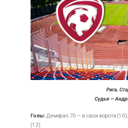
Рига. Ст
Судья — Андр
Голы:
Демирал, 70 — в свои ворота (1:0);
(1:2).