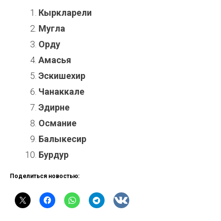
Кыркларели
Мугла
Орду
Амасья
Эскишехир
Чанаккале
Эдирне
Османие
Балыкесир
Бурдур
Поделиться новостью: