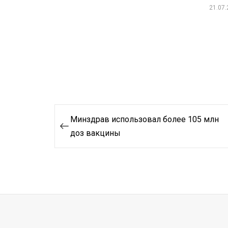
21.07
Навигация
Минздрав использовал более 105 млн
по
доз вакцины
записям