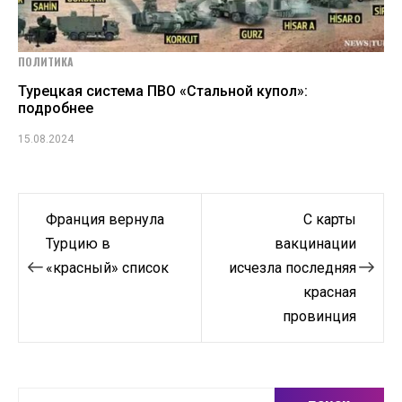
ПОЛИТИКА
Турецкая система ПВО «Стальной купол»:
подробнее
15.08.2024
Навигация
Франция вернула
С карты
по
Турцию в
вакцинации
«красный» список
исчезла последняя
записям
красная
провинция
Найти: