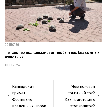
ОБЩЕСТВО
Пенсионер подкармливает необычных бездомных
животных
18.08.2024
Навигация
Каппадокия
Чем полезен
по
примет II
томатный сок?
Фестиваль
Как приготовить
записям
воздушных шаров
этот напиток?