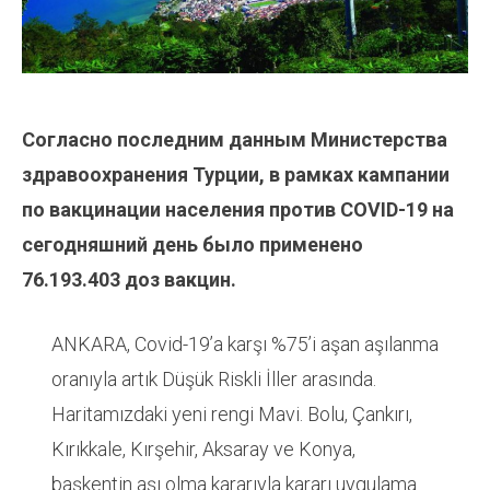
Согласно последним данным Министерства
здравоохранения Турции, в рамках кампании
по вакцинации населения против COVID-19 на
сегодняшний день было применено
76.193.403
доз вакцин.
ANKARA, Covid-19’a karşı %75’i aşan aşılanma
oranıyla artık Düşük Riskli İller arasında.
Haritamızdaki yeni rengi Mavi. Bolu, Çankırı,
Kırıkkale, Kırşehir, Aksaray ve Konya,
başkentin aşı olma kararıyla kararı uygulama