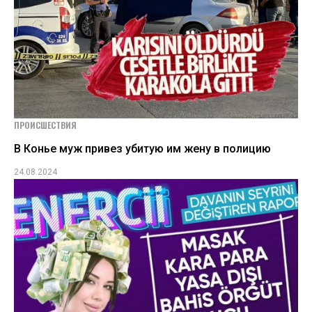
ПРОИСШЕСТВИЯ
В Конье муж привез убитую им жену в полицию
24.08.2024