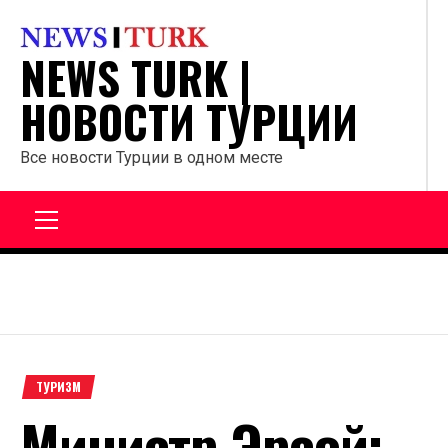
Перейти
к
NEWS TURK |
содержанию
НОВОСТИ ТУРЦИИ
Все новости Турции в одном месте
Главное
меню
ТУРИЗМ
Министр Эрсой: