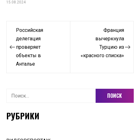
15.08.2024
Навигация
Российская
Франция
по
делегация
вычеркнула
проверяет
Турцию из
записям
объекты в
«красного списка»
Анталье
Найти:
РУБРИКИ